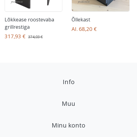
Lõkkease roostevaba
Õllekast
grillrestiga
Al. 68,20 €
317,93 €
374,03 €
Info
Muu
Minu konto