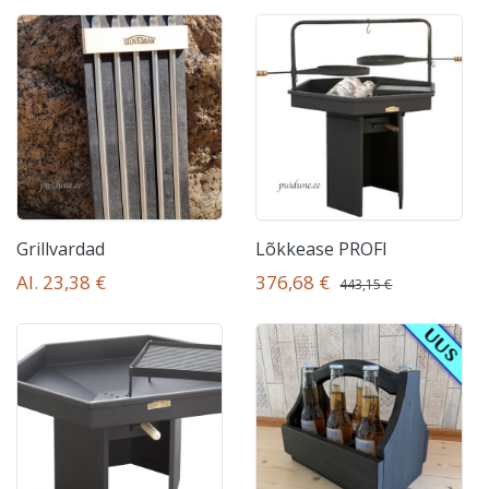
Grillvardad
Lõkkease PROFI
Al. 23,38 €
376,68 €
443,15 €